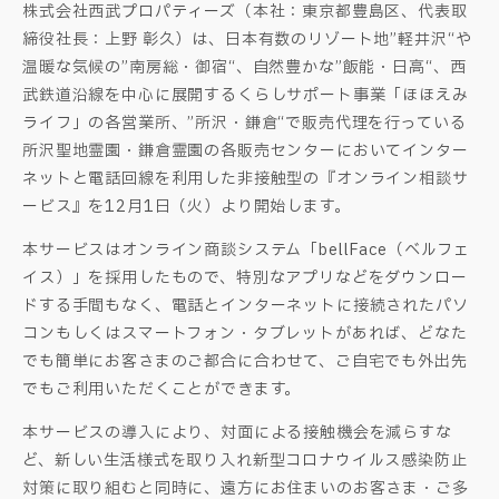
株式会社西武プロパティーズ（本社：東京都豊島区、代表取
締役社長：上野 彰久）は、日本有数のリゾート地”軽井沢“や
温暖な気候の”南房総・御宿“、自然豊かな”飯能・日高“、西
武鉄道沿線を中心に展開するくらしサポート事業「ほほえみ
ライフ」の各営業所、”所沢・鎌倉“で販売代理を行っている
所沢聖地霊園・鎌倉霊園の各販売センターにおいてインター
ネットと電話回線を利用した非接触型の『オンライン相談サ
ービス』を12月1日（火）より開始します。
本サービスはオンライン商談システム「bellFace（ベルフェ
イス）」を採用したもので、特別なアプリなどをダウンロー
ドする手間もなく、電話とインターネットに接続されたパソ
コンもしくはスマートフォン・タブレットがあれば、どなた
でも簡単にお客さまのご都合に合わせて、ご自宅でも外出先
でもご利用いただくことができます。
本サービスの導入により、対面による接触機会を減らすな
ど、新しい生活様式を取り入れ新型コロナウイルス感染防止
対策に取り組むと同時に、遠方にお住まいのお客さま・ご多