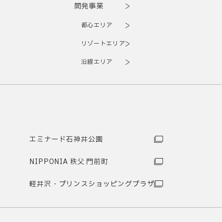
開発事業
都心エリア
リゾートエリア
沿線エリア
エミナード石神井公園
NIPPONIA 秩父 門前町
軽井沢・プリンスショッピングプラザ