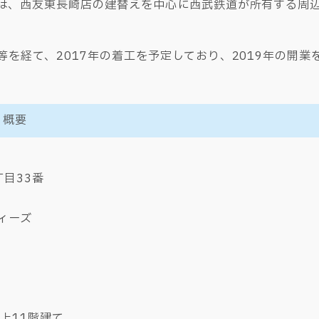
は、西友東長崎店の建替えを中心に西武鉄道が所有する周
を経て、2017年の着工を予定しており、2019年の開業
」概要
目33番
ィーズ
上11階建て