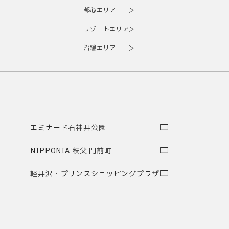
都心エリア
リゾートエリア
沿線エリア
エミナード石神井公園
NIPPONIA 秩父 門前町
軽井沢・プリンスショッピングプラザ