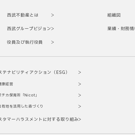
西武不動産とは
組織図
西武グループビジョン
業績・財務情
役員及び執行役員
ステナビリティアクション（ESG）
健康経営
駅チカ保育所「Nicot」
社有地を活用した森づくり
スタマーハラスメントに対する取り組み