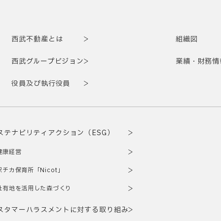
西武不動産とは
組織図
西武グループビジョン
業績・財務情
役員及び執行役員
ステナビリティアクション（ESG）
健康経営
駅チカ保育所「Nicot」
社有地を活用した森づくり
スタマーハラスメントに対する取り組み