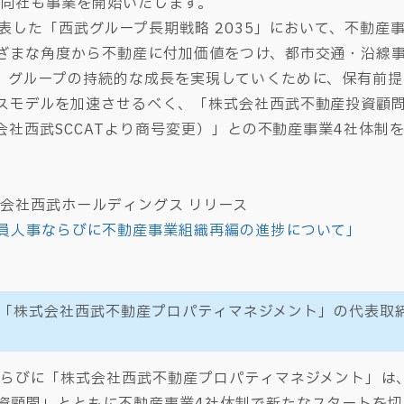
、同社も事業を開始いたします。
表した「西武グループ長期戦略 2035」において、不動産
ざまな角度から不動産に付加価値をつけ、都市交通・沿線
。グループの持続的な成長を実現していくために、保有前提
スモデルを加速させるべく、「株式会社西武不動産投資顧
式会社西武SCCATより商号変更）」との不動産事業4社体
。
 株式会社西武ホールディングス リリース
員人事ならびに不動産事業組織再編の進捗について」
「株式会社西武不動産プロパティマネジメント」の代表取締
ならびに「株式会社西武不動産プロパティマネジメント」は
資顧問」とともに不動産事業4社体制で新たなスタートを切