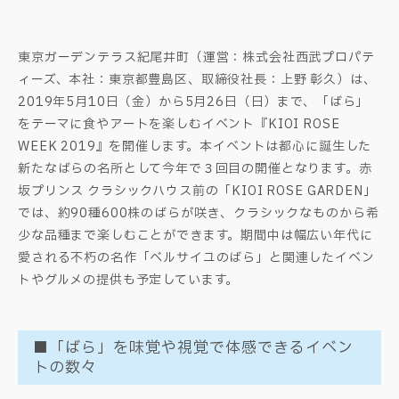
東京ガーデンテラス紀尾井町（運営：株式会社西武プロパテ
ィーズ、本社：東京都豊島区、取締役社長：上野 彰久）は、
2019年5月10日（金）から5月26日（日）まで、「ばら」
をテーマに食やアートを楽しむイベント『KIOI ROSE
WEEK 2019』を開催します。本イベントは都心に誕生した
新たなばらの名所として今年で３回目の開催となります。赤
坂プリンス クラシックハウス前の「KIOI ROSE GARDEN」
では、約90種600株のばらが咲き、クラシックなものから希
少な品種まで楽しむことができます。期間中は幅広い年代に
愛される不朽の名作「ベルサイユのばら」と関連したイベン
トやグルメの提供も予定しています。
■「ばら」を味覚や視覚で体感できるイベン
トの数々