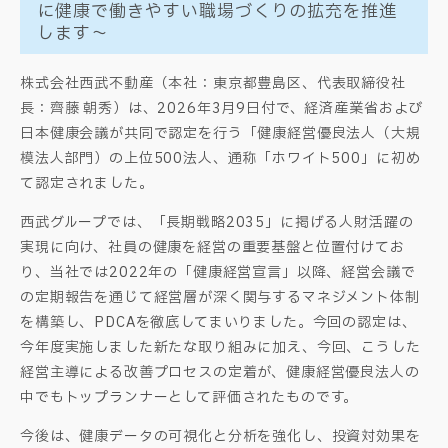
に健康で働きやすい職場づくりの拡充を推進
します～
株式会社西武不動産（本社：東京都豊島区、代表取締役社
長：齊藤 朝秀）は、2026年3月9日付で、経済産業省および
日本健康会議が共同で認定を行う「健康経営優良法人（大規
模法人部門）の上位500法人、通称「ホワイト500」に初め
て認定されました。
西武グループでは、「長期戦略2035」に掲げる人財活躍の
実現に向け、社員の健康を経営の重要基盤と位置付けてお
り、当社では2022年の「健康経営宣言」以降、経営会議で
の定期報告を通じて経営層が深く関与するマネジメント体制
を構築し、PDCAを徹底してまいりました。今回の認定は、
今年度実施しました新たな取り組みに加え、今回、こうした
経営主導による改善プロセスの定着が、健康経営優良法人の
中でもトップランナーとして評価されたものです。
今後は、健康データの可視化と分析を強化し、投資対効果を