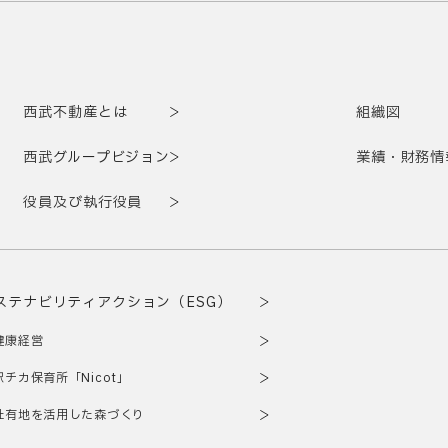
西武不動産とは
組織図
西武グループビジョン
業績・財務情
役員及び執行役員
ステナビリティアクション（ESG）
健康経営
駅チカ保育所「Nicot」
社有地を活用した森づくり