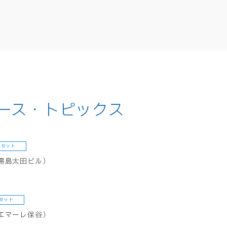
ース・トピックス
アセット
湯島太田ビル）
セット
エマーレ保谷）