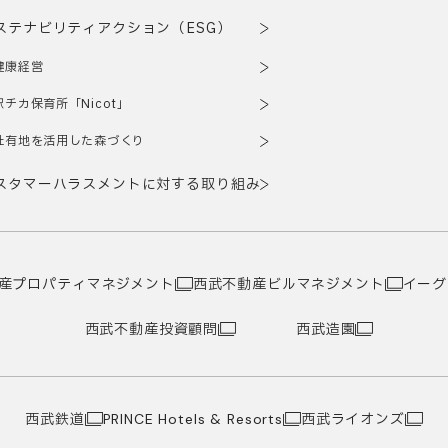
ステナビリティアクション（ESG）
健康経営
駅チカ保育所「Nicot」
社有地を活用した森づくり
スタマーハラスメントに対する取り組み
産プロパティマネジメント
西武不動産ビルマネジメント
イーグ
西武不動産投資顧問
西武造園
西武鉄道
西武ライオンズ
PRINCE Hotels & Resorts