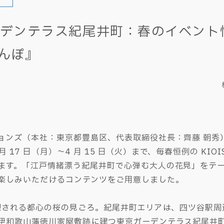
ンテラス紀尾井町：春のイベント情報＞
さんぽ』
ョンズ（本社：東京都豊島区、代表取締役社長：齊藤 朝秀
月 17 日（月）～4 月 15 日（火）まで、毎春恒例の KIOI
ます。「江戸情緒漂う紀尾井町で心弾む大人の花見」をテ
楽しみいただけるコンテンツをご用意しました。
と予想される都心の桜の見ごろ。紀尾井町エリアは、四ツ谷駅
伊和歌山藩徳川家屋敷跡に建つ東京ガーデンテラス紀尾井