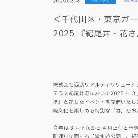
2025.03.13
トピックス
商業施設
＜千代田区・東京ガーデ
2025 『紀尾井・花
株式会社西武リアルティソリューシ
テラス紀尾井町において2025 年 3 
ぽ』と題したイベントを開催いたし
統文化を楽しめる特別な「春」をお
今年は 3 月下旬から 4 月上旬
町通りに面する「清水谷公園」、紀