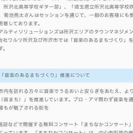
 所沢北高等学校ギター部」、「埼玉県立所沢北高等学校
プ、菊池亮太さんはセッションを通じて、一般のお客様にも
用意しております。
アルティソリューションズは所沢エリアのタウンマネジメ
会社ワルツ所沢及び所沢市では「音楽のあるまちづくり」
す。
「音楽のあるまちづくり」推進について
市内を訪れる方々に音楽でうるおいと安らぎをあたえ、よ
（音まち）」を推進しています。プロ・アマ問わず音楽を
誰もが魅了される街を
施設などで開催する無料コンサート「まちなかコンサート
くっています。「まちなかコンサート」は、中心市街地の