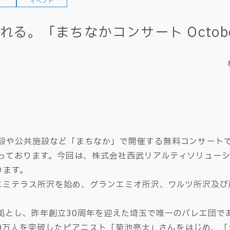
イベント
る。「まちなかコンサート Octobe
設や公共施設など「まちなか」で開催する無料コンサート
っております。今回は、株式会社西武リアルティソリュー
ります。
るエミテラス所沢を始め、グランエミオ所沢、ワルツ所沢及
拠とし、昨年創立30周年を迎えた埼玉で唯一のバレエ団で
が70万人を突破したピアニスト「菊池亮太」さんをはじめ、