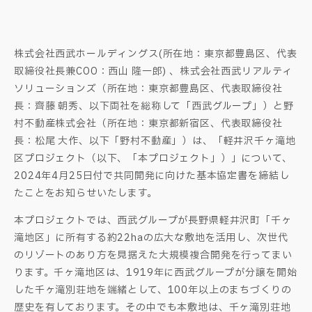
株式会社西武ホールディングス(所在地：東京都豊島区、代表
取締役社長兼COO：西山 隆一郎) 、株式会社西武リアルティ
ソリューションズ（所在地：東京都豊島区、代表取締役社
長：齊藤 朝秀、以下両社を総称して「西武グループ」）と野
村不動産株式会社（所在地：東京都新宿区、代表取締役社
長：松尾 大作、以下「野村不動産」）は、「軽井沢千ヶ滝地
区プロジェクト（以下、「本プロジェクト」）」について、
2024年4月25日付で共同開発に向けた基本協定書を締結し
たことをお知らせいたします。
本プロジェクトでは、西武グループが長野県軽井沢町「千ヶ
滝地区」に所有する約22haの広大な敷地を活用し、次世代
のリゾートのあり方を見据えた大規模複合開発を行ってまい
ります。千ヶ滝地区は、1919年に西武グループが分譲を開始
した千ヶ滝別荘地を端緒として、100年以上のまちづくりの
歴史を有しております。その中でも本敷地は、千ヶ滝別荘地