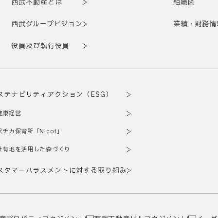
西武不動産とは
組織図
西武グループビジョン
業績・財務情
役員及び執行役員
ステナビリティアクション（ESG）
健康経営
駅チカ保育所「Nicot」
社有地を活用した森づくり
スタマーハラスメントに対する取り組み