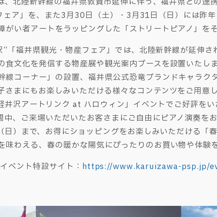
には、北陸新幹線の福井県敦賀市延伸に伴う、福井県との連
フェア」を、また3月30日（土）・3月31日（日）には昨年
障がい者アートをラッピングした「ストリートピアノ」を
井沢“「福井県観光・物産フェア」では、北陸新幹線が延伸
の食文化を発信する物産展や観光案内ブースを設置いたし
線コーナー」の設置、福井県公式恐竜ブランドキャラクター「
子さまにもお楽しみいただける様々なコンテンツをご用意
軽井沢アートリンク at ハロウィン」イベントでご好評を
間中、ご来場いただいたお客さまにご自由にピアノ演奏を
日（日）まで、お得にショッピングをお楽しみいただける「春 
を味わえる、春の暖かな陽気にぴったりのお買い物や体験
NT」イベント特設サイト：
https://www.karuizawa-psp.jp/