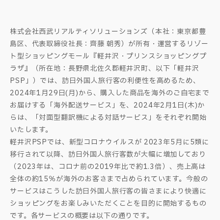
株式会社西武リアルティソリューションズ（本社：東京都豊
島区、代表取締役社長：齊藤 朝秀）が所有・運営するリゾー
ト型ショッピングモール『軽井沢・プリンスショッピングプ
ラザ』（所在地：長野県北佐久郡軽井沢町、以下「軽井沢
PSP」）では、訪日外国人旅行客の利便性を高めるため、
2024年1月29日(月)から、購入した商品を海外のご自宅まで
お届けする「海外配送サービス」を、2024年2月1日(木)か
らは、「対面型翻訳機による対話サービス」をそれぞれ開始
いたします。
軽井沢PSPでは、新型コロナウイルスが 2023年5月に5類に
移行されて以降、訪日外国人旅行客数が大幅に増加しており
（2023年は、コロナ前の2019年比で約1.3倍）、売上高は
全体の約15％が海外のお客さまで占められています。今般の
サービスはこうした訪日外国人旅行客の皆さまにより快適に
ショッピングをお楽しみいただくことを目的に開始するもの
です。各サービスの概要は以下の通りです。