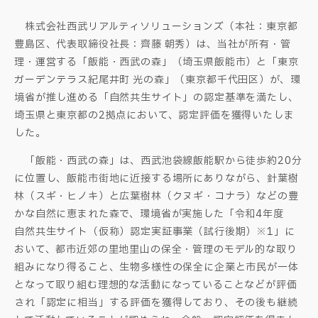
株式会社西武リアルティソリューションズ（本社：東京都
豊島区、代表取締役社長：齊藤 朝秀）は、当社が所有・管
理・運営する「飯能・西武の森」（埼玉県飯能市）と「東京
ガーデンテラス紀尾井町 光の森」（東京都千代田区）が、環
境省が推し進める「自然共生サイト」の認定基準を満たし、
埼玉県と東京都の2拠点において、認定評価を獲得いたしま
した。
「飯能・西武の森」は、西武池袋線飯能駅から徒歩約20分
に位置し、飯能市街地に近接する場所にありながら、針葉樹
林（スギ・ヒノキ）と広葉樹林（クヌギ・コナラ）などの豊
かな自然に恵まれた森で、環境省が実施した「令和4年度
自然共生サイト（仮称）認定実証事業（試行後期）※1」に
おいて、都市近郊の里地里山の保全・管理のモデル的な取り
組みになり得ること、生物多様性の保全に企業と市民が一体
となって取り組む理想的な活動になっていることなどが評価
され「認定に相当」する評価を獲得しており、その後も継続