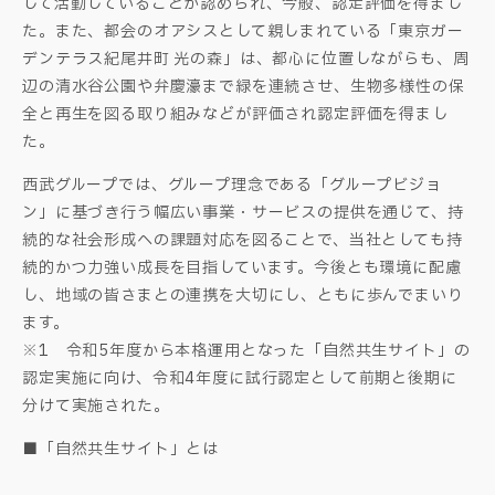
して活動していることが認められ、今般、認定評価を得まし
た。また、都会のオアシスとして親しまれている「東京ガー
デンテラス紀尾井町 光の森」は、都心に位置しながらも、周
辺の清水谷公園や弁慶濠まで緑を連続させ、生物多様性の保
全と再生を図る取り組みなどが評価され認定評価を得まし
た。
西武グループでは、グループ理念である「グループビジョ
ン」に基づき行う幅広い事業・サービスの提供を通じて、持
続的な社会形成への課題対応を図ることで、当社としても持
続的かつ力強い成長を目指しています。今後とも環境に配慮
し、地域の皆さまとの連携を大切にし、ともに歩んでまいり
ます。
※1 令和5年度から本格運用となった「自然共生サイト」の
認定実施に向け、令和4年度に試行認定として前期と後期に
分けて実施された。
■「自然共生サイト」とは