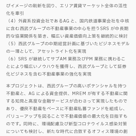
びイメージの刷新を図り、エリア賃貸マーケット全体の活性
化を牽引
（4）外資系投資会社であるAG と、国内鉄道事業会社を中核
に含む西武グループの不動産事業の中心を担うSRS が中長期
的な協業関係を築き、幅広い資産価値向上策を継続的に検討
（5）西武グループの中期経営計画に基づいたビジネスモデル
の一環として、アセットライト化を実現
（6）SRS が継続してサブAM 業務及びPM 業務に携わるこ
とにより幅広いノウハウを獲得し、西武グループとして証券
化ビジネスを含む不動産事業の強化を実現
本プロジェクトは、西武グループの高いポテンシャルを持つ
不動産と、AG による資金提供、MREM が有する不動産に関
する知見と高度な金融サービスが合わさって実現したもので
あり、優良不動産をベースに不動産私募ファンドを組成し、
バリューアップを図ることで不動産価値の最大化を目指すも
のです。同時に、環境配慮及び新型コロナウイルス感染対策
についても検討し、新たな時代に合致するオフィス環境の創