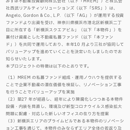
みずほ不動産投資顧問株式会社（以下「MREM」）と株式会
社西武リアルティソリューションズ（以下「SRS」）は、
Angelo, Gordon & Co., L.P. （以下「AG」）が運用する投資
ファンドより出資を受け、神奈川県横浜市港北区新横浜二丁
目に所在する「新横浜スクエアビル」（以下「本物件」）を
裏付け資産とした不動産私募ファンド（以下「本ファン
ド」）を共同で運用しており、本年10 月より三社が協同して
バリューアップを進めていくことを決定いたしましたのでお
知らせいたします。
本プロジェクトの特徴は以下のとおりです。
（1）MREM の私募ファンド組成・運用ノウハウを提供する
ことで企業不動産の潜在価値を検証し、リノベーション工事
を行うことでバリューアップを実施
（2）築27 年が経過し、経年により陳腐化しつつある本物件
設備・内装を見直し、環境及び新型コロナウイルス感染拡大
問題に配慮・対応した新しいオフィスの在り方を提案
（3）新横浜エリアのプライムビルである本物件のリノベーシ
ョン工事を通じて、本物件のみならずエリア全体の若返り及