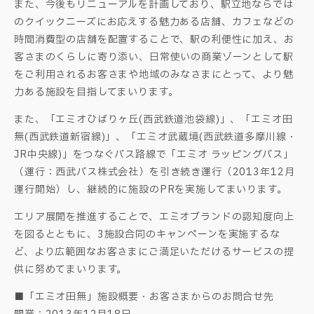
また、今後もリニューアルを計画しており、駅立地ならでは
のクイックニーズにお応えする魅力ある店舗、カフェなどの
時間消費型の店舗を配置することで、駅の利便性に加え、お
客さまのくらしに寄り添い、日常使いの商業ゾーンとして駅
をご利用されるお客さまや地域のみなさまにとって、より魅
力ある施設を目指してまいります。
また、「エミオひばりヶ丘(西武鉄道池袋線)」、「エミオ田
無(西武鉄道新宿線)」、「エミオ武蔵境(西武鉄道多摩川線・
JR中央線)」をつなぐバス路線で「エミオ ラッピングバス」
（運行：西武バス株式会社）を引き続き運行（2013年12月
運行開始）し、継続的に施設のPRを実施してまいります。
エリア展開を推進することで、エミオブランドの認知度向上
を図るとともに、3施設合同のキャンペーンを実施するな
ど、より広範囲なお客さまにご満足いただけるサービスの提
供に努めてまいります。
■「エミオ田無」施設概要・お客さまからのお問合せ先