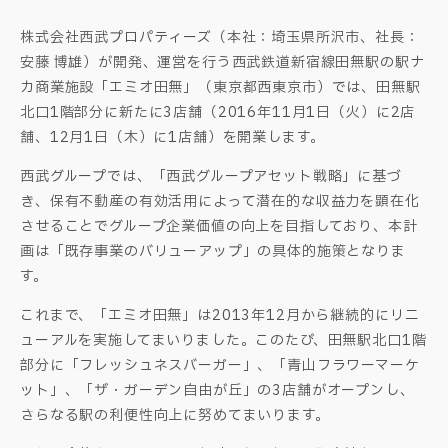
株式会社西武プロパティーズ（本社：埼玉県所沢市、社長：
安藤 博雄）が開発、運営を行う西武鉄道新宿線田無駅の駅ナ
カ商業施設「エミオ田無」（東京都西東京市）では、田無駅
北口1階部分に新たに3店舗（2016年11月1日（火）に2店
舗、12月1日（木）に1店舗）を開業します。
西武グループでは、「西武グループアセット戦略」に基づ
き、保有不動産の有効活用によって潜在的な収益力を顕在化
させることでグループ企業価値の向上を目指しており、本計
画は「既存事業のバリューアップ」の具体的施策となりま
す。
これまで、「エミオ田無」は2013年12月から継続的にリニ
ューアルを実施してまいりました。このたび、田無駅北口1階
部分に「フレッシュネスバーガー」、「青山フラワーマーケ
ット」、「ザ・ガーデン自由が丘」の3店舗がオープンし、
さらなる駅の利便性向上に努めてまいります。