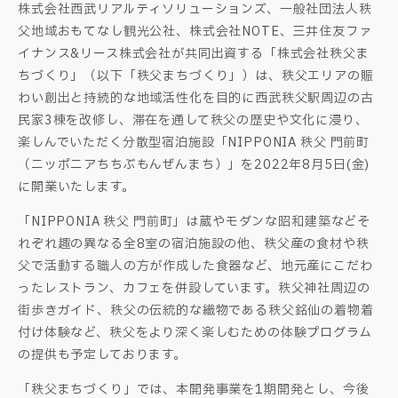
株式会社西武リアルティソリューションズ、一般社団法人秩
父地域おもてなし観光公社、株式会社NOTE、三井住友ファ
イナンス&リース株式会社が共同出資する「株式会社秩父ま
ちづくり」（以下「秩父まちづくり」）は、秩父エリアの賑
わい創出と持続的な地域活性化を目的に西武秩父駅周辺の古
民家3棟を改修し、滞在を通して秩父の歴史や文化に浸り、
楽しんでいただく分散型宿泊施設「NIPPONIA 秩父 門前町
（ニッポニアちちぶもんぜんまち）」を2022年8月5日(金)
に開業いたします。
「NIPPONIA 秩父 門前町」は蔵やモダンな昭和建築などそ
れぞれ趣の異なる全8室の宿泊施設の他、秩父産の食材や秩
父で活動する職人の方が作成した食器など、地元産にこだわ
ったレストラン、カフェを併設しています。秩父神社周辺の
街歩きガイド、秩父の伝統的な織物である秩父銘仙の着物着
付け体験など、秩父をより深く楽しむための体験プログラム
の提供も予定しております。
「秩父まちづくり」では、本開発事業を1期開発とし、今後