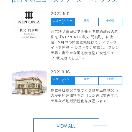
関連するニュースリリース・トピックス
2022.5.11
ニュースリリー
開発
その他
ス
西武秩父駅周辺で開発する宿泊施設の名
称を「NIPPONIA 秩父 門前町」に決
定！7月中の開業に先駆けてティザーサ
イトを開設 ～レストラン監修は、フレン
チ界に爽やかな風を吹き込む女性シェ
フ“秋元さくら氏”～
2021.9.16
ニュースリリー
開発
その他
ス
株式会社秩父まちづくりは埼玉県秩父市
の歴史的建造物を活用した古民家再生ホ
テルなど地域活性化を推進します
VIEW ALL