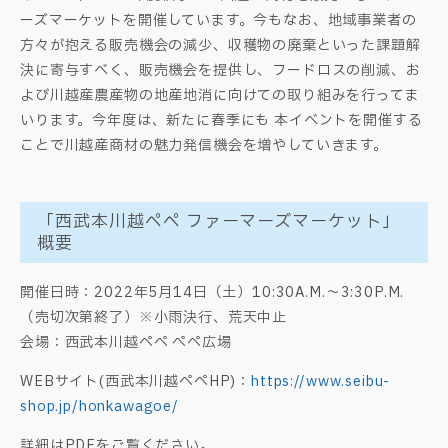
ーズマーケットを開催しています。今もなお、地域事業者の
方々が抱える販売機会の減少、収穫物の廃棄といった課題解
決に寄与すべく、販売機会を提供し、フードロスの削減、お
よび川越産農産物の地産地消に向けての取り組みを行ってま
いります。今年度は、新たに春季にも 本イベントを開催する
ことで川越産商材の魅力発信機会を増やしていきます。
「西武本川越ペペ ファーマーズマーケット」
概要
開催日時：2022年5月14日（土）10:30A.M.～3:30P.M.
（売切次第終了）※小雨決行、荒天中止
会場：西武本川越ペペ ペペ広場
WEBサイト(西武本川越ぺぺHP)：
https://www.seibu-
shop.jp/honkawagoe/
詳細はPDFをご覧ください。