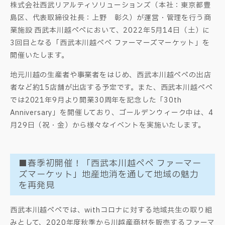
株式会社西武リアルティソリューションズ（本社：東京都豊
島区、代表取締役社長：上野 彰久）が運営・管理を行う商
業施設 西武本川越ペペにおいて、2022年5月14日（土）に
3回目となる「西武本川越ペペ ファーマーズマーケット」を
開催いたします。
地元川越の生産者や事業者をはじめ、西武本川越ペペの出店
者など約15店舗が出店する予定です。また、西武本川越ペペ
では2021年9月より開業30周年を記念した「30th
Anniversary」を開催しており、ゴールデンウィーク中は、4
月29日（祝・金）から様々なイベントを実施いたします。
■春季初開催！「西武本川越ペペ ファーマー
ズマーケット」地産地消を通して地域の魅力
を再発見
西武本川越ぺぺでは、withコロナに対する地域共生の取り組
みとして、2020年度秋季から川越産商材を販売するファーマ