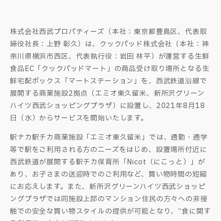
株式会社西武プロパティーズ（本社：東京都豊島区、代表取
締役社長：上野 彰久）は、クックパッド株式会社（本社：神
奈川県横浜市西区、代表執行役：岩田 林平）が運営する生鮮
食品EC「クックパッドマート」の商品受け取り場所となる生
鮮宅配ボックス「マートステーション」を、西武鉄道沿線で
展開する商業施設2拠点（エミオ東久留米、新所沢グリーン
ハイツ西武ショッピングプラザ）に設置し、2021年8月18
日（水）からサービスを開始いたします。
駅ナカ駅チカ商業施設「エミオ東久留米」では、通勤・通学
等で駅をご利用される方のニーズをはじめ、設置場所付近に
西武鉄道が展開する駅チカ保育所「Nicot（にこっと）」が
あり、お子さまの送迎時でのご利用など、買い物時間の短縮
にお応えします。また、新所沢グリーンハイツ西武ショッピ
ングプラザでは同施設上部のマンション住民の方々への非接
触での安全な買い物スタイルの提供が可能となり、“食に関す