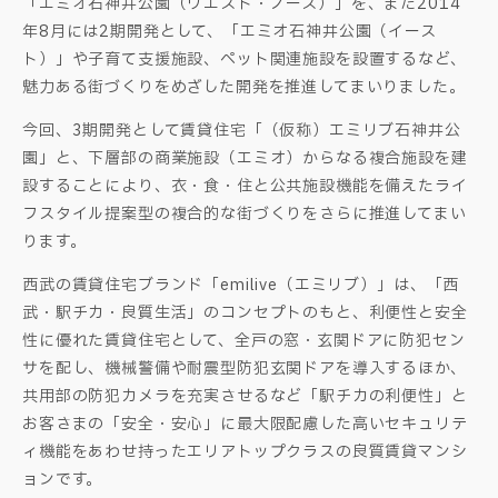
「エミオ石神井公園（ウエスト・ノース）」を、また2014
年8月には2期開発として、「エミオ石神井公園（イース
ト）」や子育て支援施設、ペット関連施設を設置するなど、
魅力ある街づくりをめざした開発を推進してまいりました。
今回、3期開発として賃貸住宅「（仮称）エミリブ石神井公
園」と、下層部の商業施設（エミオ）からなる複合施設を建
設することにより、衣・食・住と公共施設機能を備えたライ
フスタイル提案型の複合的な街づくりをさらに推進してまい
ります。
西武の賃貸住宅ブランド「emilive（エミリブ）」は、「西
武・駅チカ・良質生活」のコンセプトのもと、利便性と安全
性に優れた賃貸住宅として、全戸の窓・玄関ドアに防犯セン
サを配し、機械警備や耐震型防犯玄関ドアを導入するほか、
共用部の防犯カメラを充実させるなど「駅チカの利便性」と
お客さまの「安全・安心」に最大限配慮した高いセキュリテ
ィ機能をあわせ持ったエリアトップクラスの良質賃貸マンシ
ョンです。