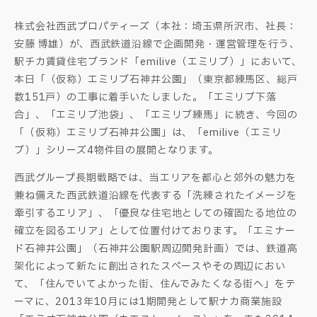
株式会社西武プロパティーズ（本社：埼玉県所沢市、社長：
安藤 博雄）が、西武鉄道沿線で企画開発・運営管理を行う、
駅チカ賃貸住宅ブランド「emilive（エミリブ）」において、
本日「（仮称）エミリブ石神井公園」（東京都練馬区、総戸
数151戸）の工事に着手いたしました。「エミリブ下落
合」、「エミリブ池袋」、「エミリブ練馬」に続き、今回の
「（仮称）エミリブ石神井公園」は、「emilive（エミリ
ブ）」シリーズ4物件目の展開となります。
西武グループ長期戦略では、当エリアを都心と郊外の魅力を
兼ね備えた西武鉄道沿線を代表する「洗練されたイメージを
牽引するエリア」、「優良な住宅地としての確固たる地位の
確立を図るエリア」として位置付けております。「エミナー
ド石神井公園」（石神井公園駅周辺開発計画）では、鉄道高
架化によって新たに創出されたスペースやその周辺におい
て、「住んでいてよかった街、住んでみたくなる街へ」をテ
ーマに、2013年10月には1期開発として駅ナカ商業施設